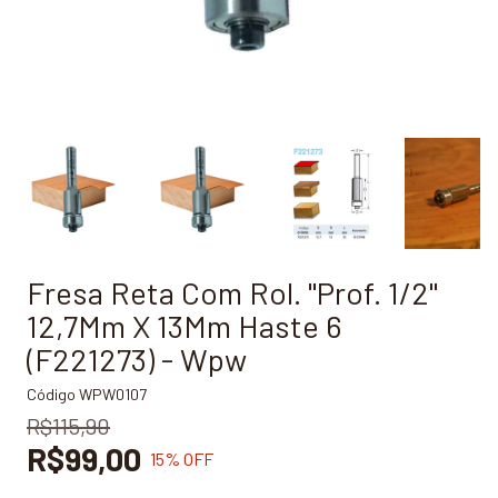
Fresa Reta Com Rol. "Prof. 1/2"
12,7Mm X 13Mm Haste 6
(F221273) - Wpw
Código
WPW0107
R$115,90
R$99,00
15
% OFF