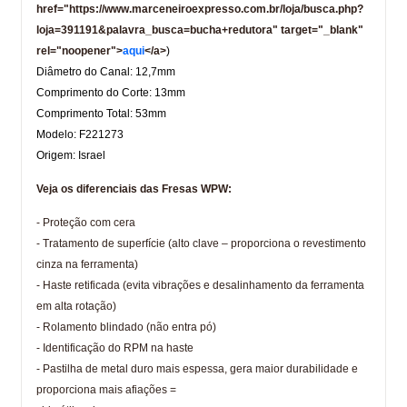
href="https://www.marceneiroexpresso.com.br/loja/busca.php?
loja=391191&palavra_busca=bucha+redutora" target="_blank"
rel="noopener">
aqui
</a>
)
Diâmetro do Canal: 12,7mm
Comprimento do Corte: 13mm
Comprimento Total: 53mm
Modelo: F221273
Origem: Israel
Veja os diferenciais das Fresas WPW:
- Proteção com cera
- Tratamento de superfície (alto clave – proporciona o revestimento
cinza na ferramenta)
- Haste retificada (evita vibrações e desalinhamento da ferramenta
em alta rotação)
- Rolamento blindado (não entra pó)
- Identificação do RPM na haste
- Pastilha de metal duro mais espessa, gera maior durabilidade e
proporciona mais afiações =