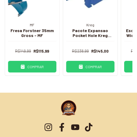
MF
Kreg
Fresa Forstner 35mm
Pacote Expansao
Esca
Gross - MF
Pocket Hole Kreg
Wídea
Kpha110 Int - Kreg
R$149,99
R$115,99
R$238,99
R$145,00
R$1
COMPRAR
COMPRAR