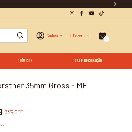
Cadastre-se
|
Fazer login
0
Químicos
Casa e Decoração
orstner 35mm Gross - MF
9
23
% OFF
hes