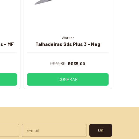
Worker
Escar
s - MF
Talhadeiras Sds Plus 3 - Neg
R$41,80
R$35,00
COMPRAR