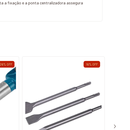
lita a fixação e a ponta centralizadora assegura
26
%
OFF
16
%
OFF