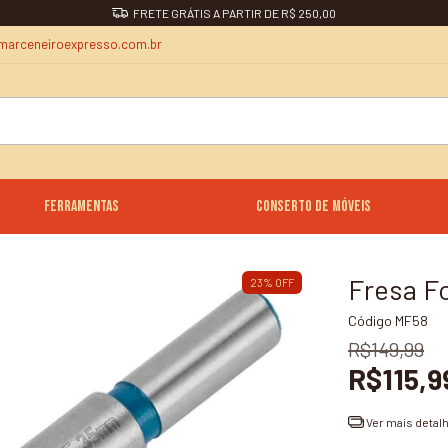
FRETE GRÁTIS A PARTIR DE R$ 250,00
marceneiroexpresso.com.br
Ferramentas
Conserto de Móveis
Fresa F
23
%
OFF
Código
MF58
R$149,99
R$115,9
Ver mais detal