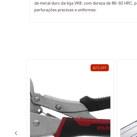
de metal duro da liga VK8, com dureza de 86-92 HRC, pro
perfurações precisas e uniformes.
31
%
OFF
62
%
OFF