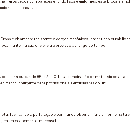
criar furos cegos com paredes e fundo lisos e uniformes, esta broca é am
ssionais em cada uso.
r Gross é altamente resistente a cargas mecânicas, garantindo durabili
roca mantenha sua eficiência e precisão ao longo do tempo.
K8, com uma dureza de 86-92 HRC. Esta combinação de materiais de alta qu
stimento inteligente para profissionais e entusiastas do DIY.
ta, facilitando a perfuração e permitindo obter um furo uniforme. Esta ca
exigem um acabamento impecável.