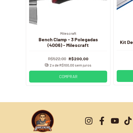
Milescraft
o Kreg
Bench Clamp - 3 Polegadas
Kit D
g
(4006) - Milescraft
R$522,00
R$200,00
2
x de
R$100,00
sem juros
COMPRAR