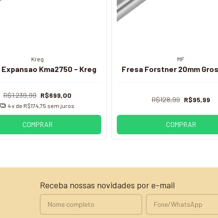
Kreg
MF
e Expansao Kma2750 - Kreg
Fresa Forstner 20mm Gros
R$1.239,99
R$699,00
R$128,99
R$95,99
4
x de
R$174,75
sem juros
COMPRAR
COMPRAR
Receba nossas novidades por e-mail