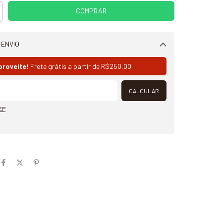
 ENVIO
Alterar CEP
proveite!
Frete grátis a partir de
R$250,00
CALCULAR
EP