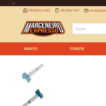
(19) 99252-3293
(19) 3396-3457
vendasite@
Gabaritos
Ferragens