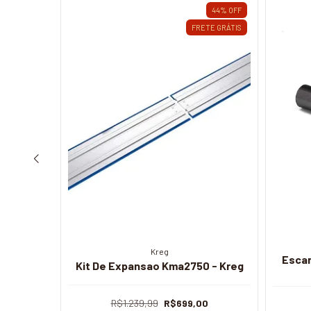
10
%
OFF
44
%
OFF
FRETE GRÁTIS
Kreg
REG-
Escar
Kit De Expansao Kma2750 - Kreg
UMA
R$1.239,99
R$699,00