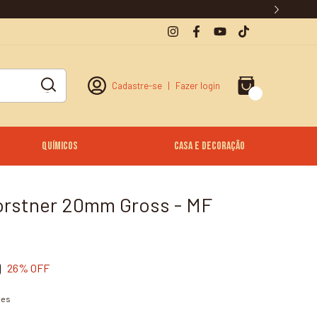
Cadastre-se
|
Fazer login
0
Químicos
Casa e Decoração
orstner 20mm Gross - MF
9
26
% OFF
hes