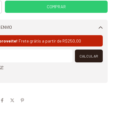
 ENVIO
Alterar CEP
proveite!
Frete grátis a partir de
R$250,00
CALCULAR
EP