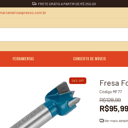
DESCONTO 5% NO PIX
marceneiroexpresso.com.br
Ferramentas
Conserto de Móveis
Fresa F
26
%
OFF
Código
MF77
R$128,99
R$95,9
Ver mais detal