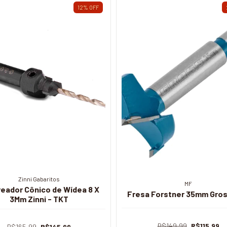
12
%
OFF
Zinni Gabaritos
MF
eador Cônico de Wídea 8 X
Fresa Forstner 35mm Gros
3Mm Zinni - TKT
R$149,99
R$115,99
R$165,99
R$145,99