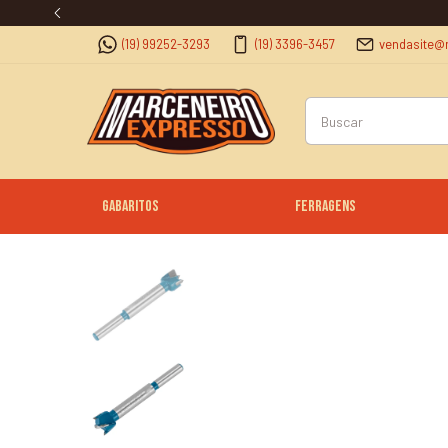
(19) 99252-3293
(19) 3396-3457
vendasite@
Gabaritos
Ferragens