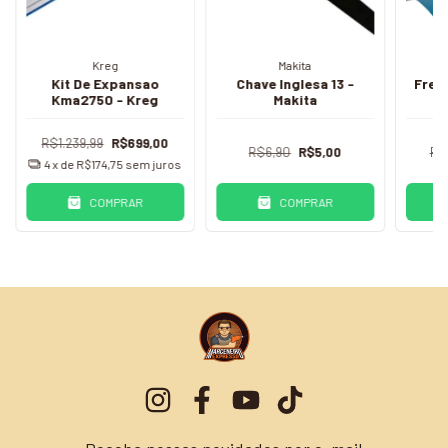
Kreg
Makita
Kit De Expansao
Chave Inglesa 13 -
Fres
Kma2750 - Kreg
Makita
R$1.239,99
R$699,00
R$6,90
R$5,00
R$
4
x de
R$174,75
sem juros
COMPRAR
COMPRAR