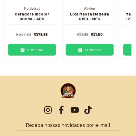
Moldplast
Worker
Ceradora Incolor
Lixa Massa Madeira
Mass
900ml - APU
G150 - NEG
12 -
R$86,90
R$79,99
R$1,99
R$1,50
R$
COMPRAR
COMPRAR
Receba nossas novidades por e-mail