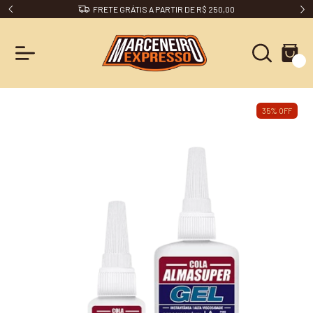
FRETE GRÁTIS A PARTIR DE R$ 250,00
0
35
%
OFF