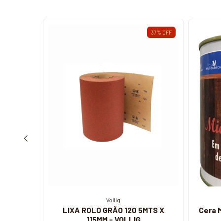
37
%
OFF
37
%
OFF
Vollig
m Cinza
LIXA ROLO GRÃO 120 5MTS X
Cera M
ehau
115MM - VOLLIG