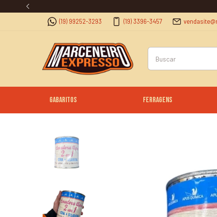
FRETE GRÁTIS A PARTIR DE R$ 250,00
(19) 99252-3293
(19) 3396-3457
vendasite@
Gabaritos
Ferragens