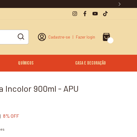
Cadastre-se
|
Fazer login
0
Químicos
Casa e Decoração
a Incolor 900ml - APU
9
8
% OFF
hes