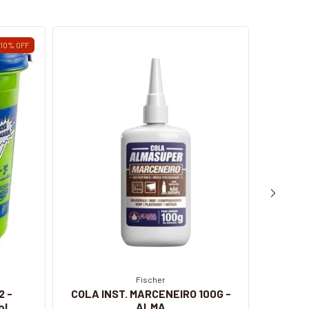
10
%
OFF
Fischer
2 -
COLA INST. MARCENEIRO 100G -
Betum
ol
ALMA