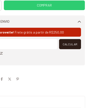
 ENVIO
Alterar CEP
proveite!
Frete grátis a partir de
R$250,00
CALCULAR
EP