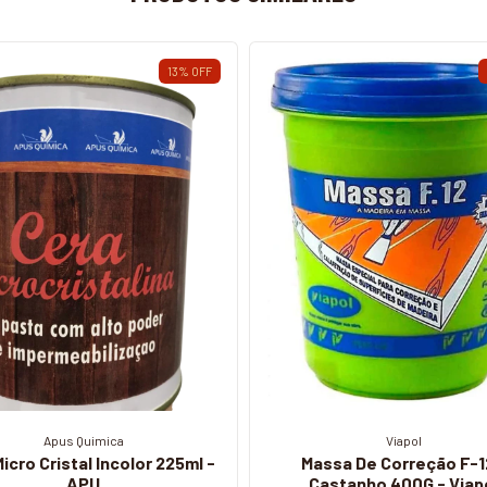
13
%
OFF
Apus Quimica
Viapol
icro Cristal Incolor 225ml -
Massa De Correção F-1
APU
Castanho 400G - Viap