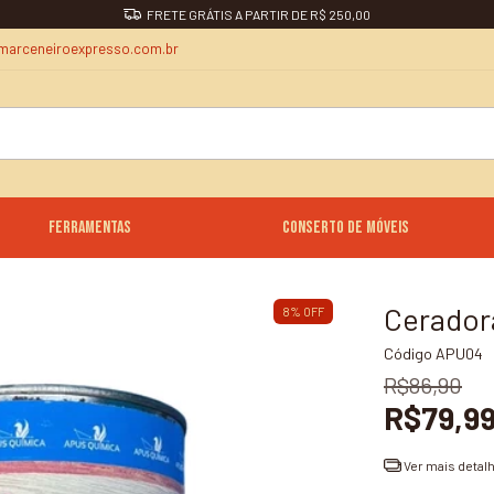
marceneiroexpresso.com.br
Ferramentas
Conserto de Móveis
Cerador
8
%
OFF
Código
APU04
R$86,90
R$79,9
Ver mais detal