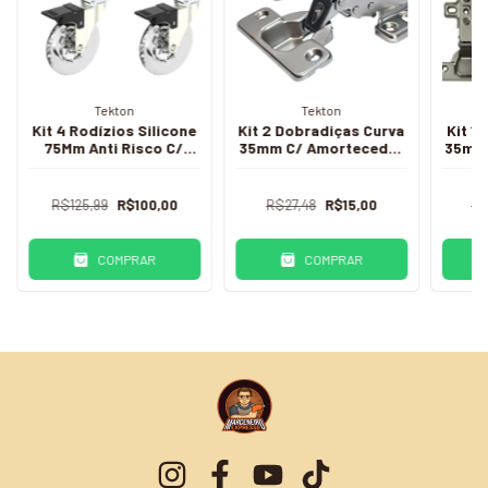
Tekton
Tekton
Kit 4 Rodízios Silicone
Kit 2 Dobradiças Curva
Kit 1
75Mm Anti Risco C/
35mm C/ Amortecedor
35mm 
Trava
(2 Uni)
R$125,99
R$100,00
R$27,48
R$15,00
R$
COMPRAR
COMPRAR