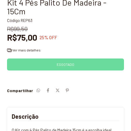
Kit 4 Pés Palito De Madeira -
15Cm
Código
REP63
R$99,50
R$75,00
25
% OFF
Ver mais detalhes
Compartilhar
Descrição
O Kit com 4 Pés Palito de Madeira 15cm é a escolha ideal