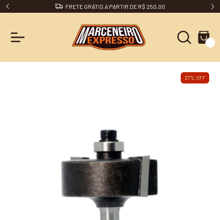
FRETE GRÁTIS A PARTIR DE R$ 250,00
0
37
%
OFF