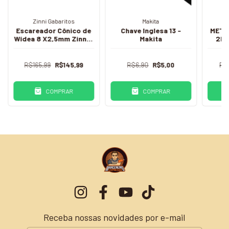
Zinni Gabaritos
Makita
Escareador Cônico de
Chave Inglesa 13 -
METR
Wídea 8 X2,5mm Zinni -
Makita
2M/
TKT
(
R$165,99
R$145,99
R$6,90
R$5,00
R$
COMPRAR
COMPRAR
Receba nossas novidades por e-mail