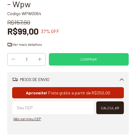
- Wpw
Código
WPW0064
R$157,90
R$99,00
37
% OFF
Ver mais detalhes
MEIOS DE ENVIO
Alterar CEP
Aproveite!
Frete grátis a partir de
R$250,00
CALCULAR
Não sei meu CEP