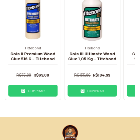
Tittebond
Titebond
Cola Ii Premium Wood
Cola III Ultimate Wood
Col
Glue 516 G - Titebond
Glue 1,05 Kg - Titebond
23
R$75,99
R$69,00
R$135,99
R$104,99
R$
COMPRAR
COMPRAR