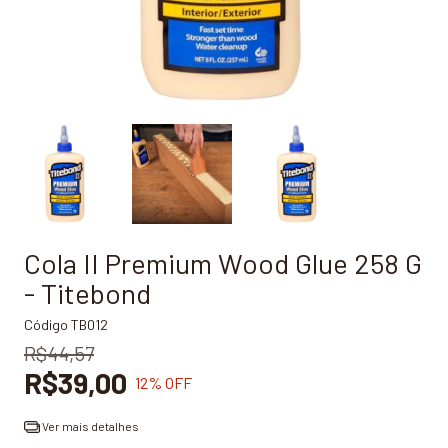
Cola II Premium Wood Glue 258 G
- Titebond
Código
TB012
R$44,57
R$39,00
12
% OFF
Ver mais detalhes