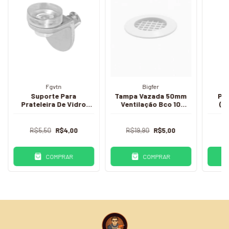
Fgvtn
Bigfer
Suporte Para
Tampa Vazada 50mm
Pi
Prateleira De Vidro
Ventilação Bco 10
(1
90Mm Zamak (4Un) - Tn
unidades - BFER
R$5,50
R$4,00
R$19,90
R$5,00
R
COMPRAR
COMPRAR