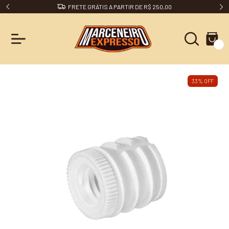
FRETE GRÁTIS A PARTIR DE R$ 250,00
0
33
%
OFF