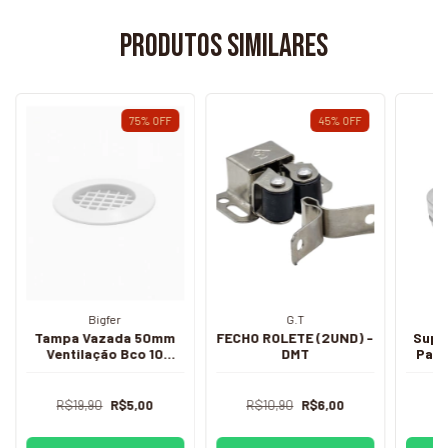
Produtos similares
75
%
OFF
45
%
OFF
Bigfer
G.T
Tampa Vazada 50mm
FECHO ROLETE (2UND) -
Supor
Ventilação Bco 10
DMT
Para
unidades - BFER
R$19,90
R$5,00
R$10,90
R$6,00
R