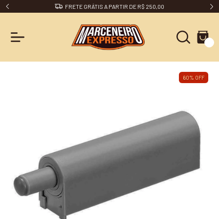
FRETE GRÁTIS A PARTIR DE R$ 250,00
0
60
%
OFF