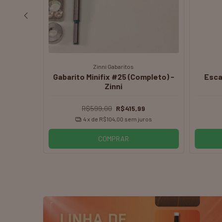
Zinni Gabaritos
 Zinni
Gabarito Minifix #25 (Completo) -
Esca
Zinni
R$599,00
R$415,99
ros
4
x de
R$104,00
sem juros
COMPRAR