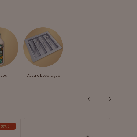
icos
Casa e Decoração
25
%
OFF
ESGOTADO