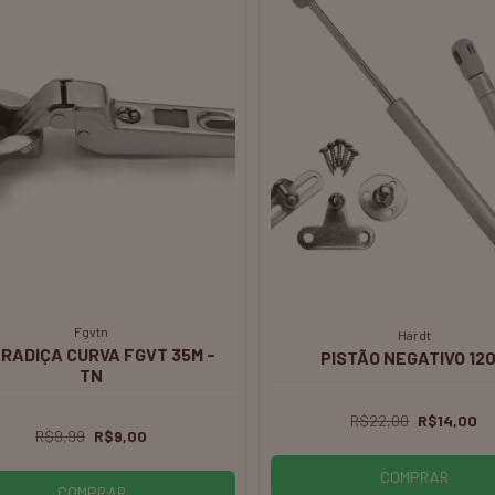
Soprano
Fischer
zio 50Mm C/ F. Perfil U 16Mm
Kit 4 Pés Para Móveis F
Silic. - Sop
Cônico 8Cm
R$19,99
R$15,00
R$39,99
R$30,00
COMPRAR
COMPRAR