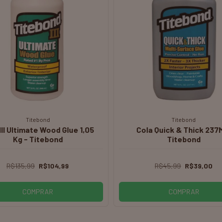
Titebond
Titebond
 Original Wood Glue 255g -
Frank Interior Exterior ( 
Titebond
Tudo) - Titebond
R$39,77
R$30,00
R$49,99
R$45,99
ESGOTADO
ESGOTADO