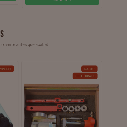
AS
proveite antes que acabe!
28
%
OFF
16
%
OFF
FRETE GRÁTIS