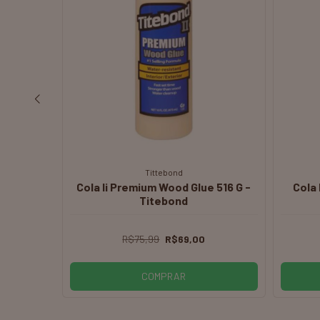
Vollig
e Applic.
LIXA ROLO GRÃO 120 5MTS X
Cola
115MM - VOLLIG
R$29,99
R$18,99
COMPRAR