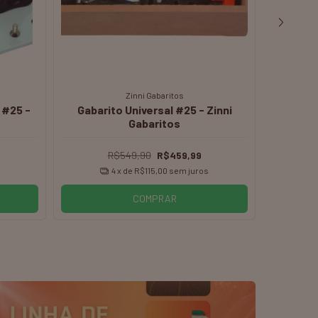
Zinni Gabaritos
 #25 -
Gabarito Universal #25 - Zinni
Kit 
Gabaritos
R$549,90
R$459,99
4
x de
R$115,00
sem juros
COMPRAR