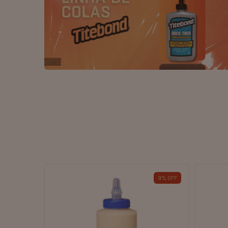
19
%
OFF
37
%
OFF