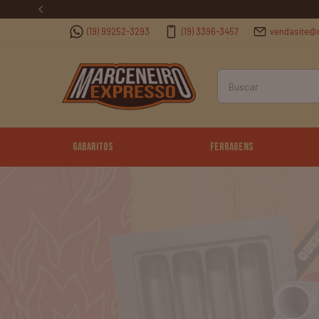
(19) 99252-3293
(19) 3396-3457
vendasite@
Gabaritos
Ferragens