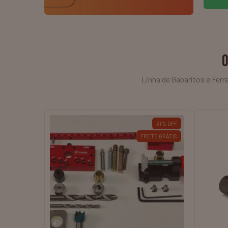
O
Linha de Gabaritos e Fer
ESGOTADO
31
%
OFF
TE GRÁTIS
FRETE GRÁTIS